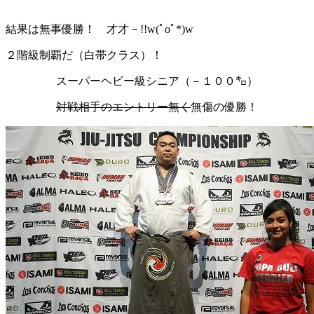
結果は無事優勝！ 才才－!!w(ﾟoﾟ*)w
２階級制覇だ（白帯クラス）！
スーパーヘビー級シニア（－１００㌔）
対戦相手のエントリー無く
無傷の優勝！