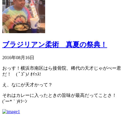
ブラジリアン柔術 真夏の祭典！
2016年08月16日
おっす！横浜市南区はら接骨院、稀代の天才じゃがべー君
だ！ ( ﾟ3ﾟ)ﾉ ｵｲｯｽ!
え、なにが天才かって？
それはカレーに入ったときの旨味が最高だってことさ！
(´ー*｀)ｷﾗｰﾝ