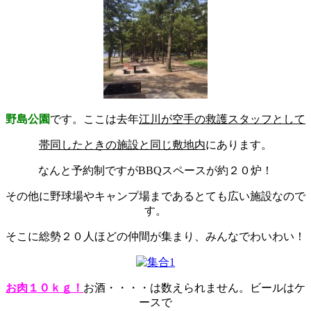
野島公園
です。ここは去年
江川が空手の救護スタッフとして
帯同したときの施設と同じ敷地内
にあります。
なんと予約制ですがBBQスペースが約２０炉！
その他に野球場やキャンプ場まであるとても広い施設なので
す。
そこに総勢２０人ほどの仲間が集まり、みんなでわいわい！
お肉１０ｋｇ！
お酒・・・・は数えられません。ビールはケ
ースで