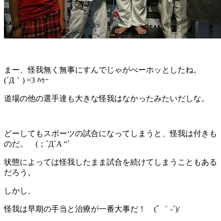
まー、怪我無く無事にすんでじゃがべーホッとしたね。
(´Д｀) =3 ﾊｩｰ
道場の他の選手達も大きな怪我はなかったみたいだしな。
どーしてもスポーツの試合になってしまうと、怪我は付きも
のだ。 (；´Д`A “`
状態によっては怪我したまま試合を続けてしまうこともある
だろう。
しかし、
怪我は早期の手当と治療が一番大事だ！ (ﾞ ｀-´)/