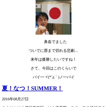
鼻血でました
ついでに唇まで切れる悲劇…
来年は優勝したいですね！
さて、今回はこのくらいで
バイ━ヾ(*´д｀)ノ━バイ
夏！なつ！SUMMER！
2016年08月27日