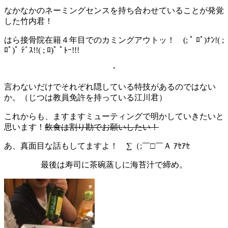
なかなかのネーミングセンスを持ち合わせていることが発覚
した竹内君！
はら接骨院在籍４年目でのカミングアウトッ！ (; ﾟ ﾛﾟ)ﾅﾝ!( ;
ﾛﾟ)ﾟ ﾃﾞｽ!!( ; ﾛ)ﾟ ﾟﾄｰ!!!
・
言わないだけでそれぞれ隠している特技があるのではない
か。（じつは教員免許を持っている江川君）
これからも、ますますミューティングで明かしていきたいと
思います！
飲食は割り勘でお願いしたい！
あ、真面目な話もしてますよ！ ∑（;￣□￣Ａ ｱｾｱｾ
最後は寿司に茶碗蒸しに海苔汁で締め。