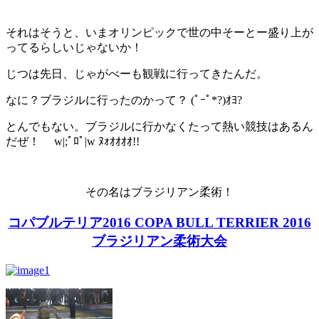
それはそうと、いまオリンピックで世の中そーとー盛り上が
ってるらしいじゃないか！
じつは先日、じゃがべーも観戦に行ってきたんだ。
なに？ブラジルに行ったのかって？ (ﾟｰﾟ*?)ｵﾖ?
とんでもない。ブラジルに行かなくたって熱い競技はあるん
だぜ！ w|;ﾟﾛﾟ|w ﾇｫｵｵｵｵ!!
その名はブラジリアン柔術！
コパブルテリア2016 COPA BULL TERRIER 2016
ブラジリアン柔術大会