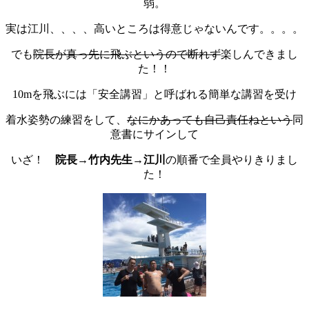
弱。
実は江川、、、、高いところは得意じゃないんです。。。。
でも
院長が真っ先に飛ぶというので断れず
楽しんできまし
た！！
10mを飛ぶには「安全講習」と呼ばれる簡単な講習を受け
着水姿勢の練習をして、
なにかあっても自己責任ねという
同
意書にサインして
いざ！
院長→竹内先生→江川
の順番で全員やりきりまし
た！