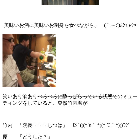
美味いお酒に美味いお刺身を食べながら、 (｀～;´)ﾑｼｬ ﾑｼｬ
笑いあり涙あり
べろべろに酔っぱらっている状態で
のミュー
ティングをしていると、突然竹内君が
竹内 「院長・・・じつは」 ﾓｼﾞ(((*´ε｀ *)(* ´З｀*)))ﾓｼﾞ
原 「どうした？」