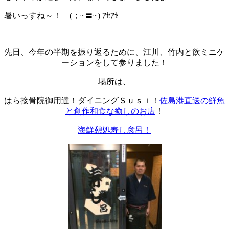
暑いっすね～！ (；~〓~) ｱｾｱｾ
先日、今年の半期を振り返るために、江川、竹内と飲ミニケ
ーションをして参りました！
場所は、
はら接骨院御用達！ダイニングＳｕｓｉ！
佐島港直送の鮮魚
と創作和食な癒しのお店
！
海鮮憩処寿し彦呂！