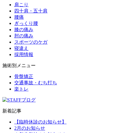
肩こり
四十肩・五十肩
腰痛
ぎっくり腰
膝の痛み
肘の痛み
スポーツのケガ
寝違え
採用情報
施術別メニュー
骨盤矯正
交通事故・むち打ち
楽トレ
新着記事
【臨時休診のお知らせ】
2月のお知らせ