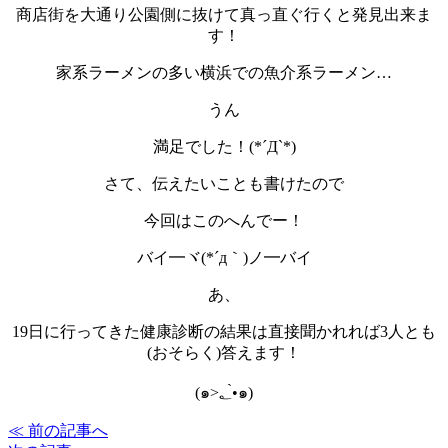
商店街を大通り公園側に抜けて真っ直ぐ行くと発見出来ま
す！
家系ラーメンの多い横浜での魚介系ラーメン…
うん
満足でした！(*´Д`*)
さて、伝えたいことも書けたので
今回はこのへんでー！
バイ━ヾ(*´д｀)ノ━バイ
あ、
19日に行ってきた健康診断の結果は直接聞かれれば3人とも
(おそらく)答えます！
(๑>؂•̀๑)
≪ 前の記事へ