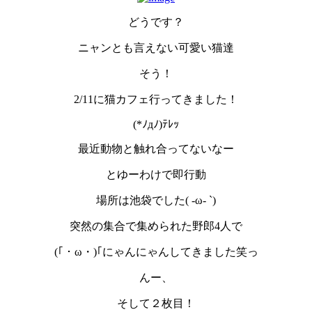
どうです？
ニャンとも言えない可愛い猫達
そう！
2/11に猫カフェ行ってきました！
(*ﾉдﾉ)ﾃﾚｯ
最近動物と触れ合ってないなー
とゆーわけで即行動
場所は池袋でした( -ω- `)
突然の集合で集められた野郎4人で
(｢・ω・)｢にゃんにゃんしてきました笑っ
んー、
そして２枚目！