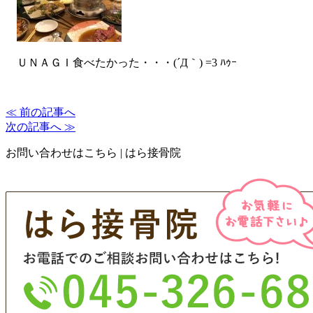
ＵＮＡＧＩ食べたかった・・・(´Д｀) =3 ﾊｩｰ
≪ 前の記事へ
次の記事へ ≫
お問い合わせはこちら | はら接骨院