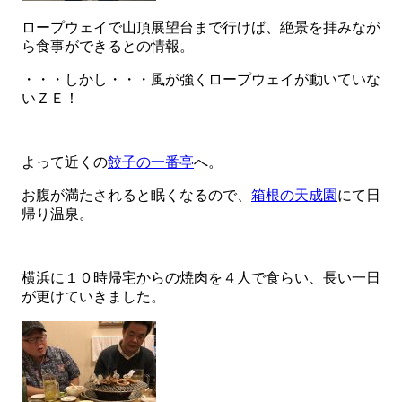
ロープウェイで山頂展望台まで行けば、絶景を拝みなが
ら食事ができるとの情報。
・・・しかし・・・風が強くロープウェイが動いていな
いＺＥ！
よって近くの
餃子の一番亭
へ。
お腹が満たされると眠くなるので、
箱根の天成園
にて日
帰り温泉。
横浜に１０時帰宅からの焼肉を４人で食らい、長い一日
が更けていきました。