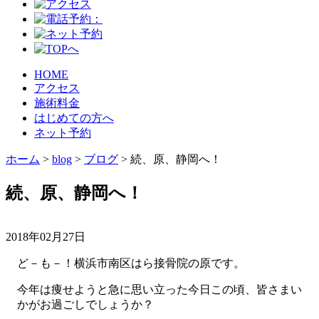
HOME
アクセス
施術料金
はじめての方へ
ネット予約
ホーム
>
blog
>
ブログ
>
続、原、静岡へ！
続、原、静岡へ！
2018年02月27日
ど－も－！横浜市南区はら接骨院の原です。
今年は痩せようと急に思い立った今日この頃、皆さまい
かがお過ごしでしょうか？